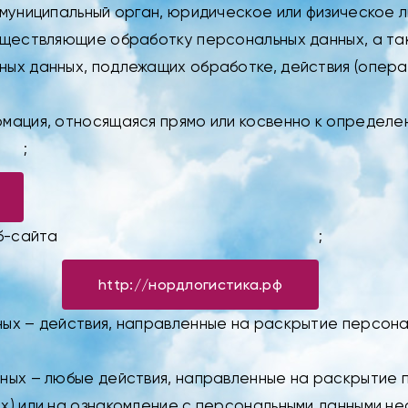
 муниципальный орган, юридическое или физическое 
существляющие обработку персональных данных, а 
ных данных, подлежащих обработке, действия (опер
рмация, относящаяся прямо или косвенно к определ
;
еб-сайта
;
http://нордлогистика.рф
ных – действия, направленные на раскрытие персона
нных – любые действия, направленные на раскрытие
х) или на ознакомление с персональными данными нео