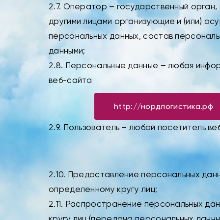
2.7. Оператор – государственный орган,
другими лицами организующие и (или) о
персональных данных, состав персональ
данными;
2.8. Персональные данные – любая инфо
веб-сайта
http://нордлогистика.рф
2.9. Пользователь – любой посетитель в
2.10. Предоставление персональных дан
определенному кругу лиц;
2.11. Распространение персональных да
кругу лиц (передача персональных данны