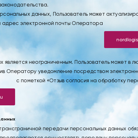
законодательства.
персональных данных, Пользователь может актуализир
а адрес электронной почты Оператора
nordlogi
х является неограниченным. Пользователь может в л
вив Оператору уведомление посредством электронн
с пометкой «Отзыв согласия на обработку пер
ru
данных
 трансграничной передачи персональных данных обяз
 предполагается осуществлять передачу персональ