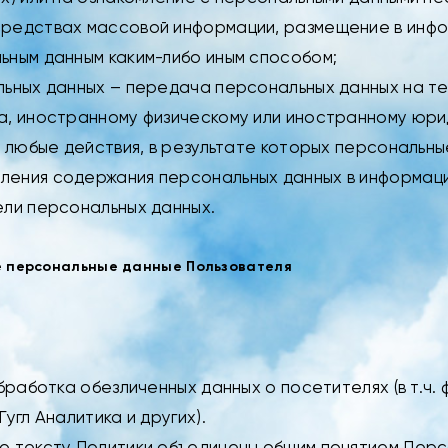
средствах массовой информации, размещение в инф
ьным данным каким-либо иным способом;
льных данных – передача персональных данных на 
а, иностранному физическому или иностранному юри
– любые действия, в результате которых персональн
ления содержания персональных данных в информац
ели персональных данных.
е персональные данные Пользователя
бработка обезличенных данных о посетителях (в т.ч.
угл Аналитика и других).
о тексту Политики объединены общим понятием Перс