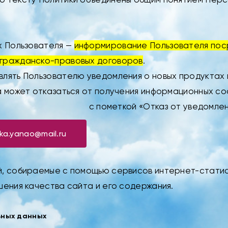
х Пользователя —
информирование Пользователя пос
 гражданско-правовых договоров
.
лять Пользователю уведомления о новых продуктах и
да может отказаться от получения информационных с
с пометкой «Отказ от уведомлен
ika.yanao@mail.ru
й, собираемые с помощью сервисов интернет-статис
шения качества сайта и его содержания.
ьных данных