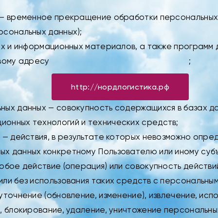
 – временное прекращение обработки персональных 
рсональных данных);
их и информационных материалов, а также программ
евому адресу
;
http://нордлогистика.рф
ных данных — совокупность содержащихся в базах да
онных технологий и технических средств;
 — действия, в результате которых невозможно опре
х данных конкретному Пользователю или иному субъ
юбое действие (операция) или совокупность действи
ли без использования таких средств с персональными
уточнение (обновление, изменение), извлечение, ис
, блокирование, удаление, уничтожение персональны